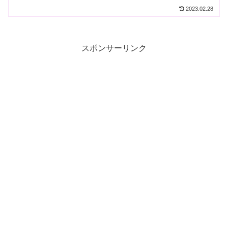
も、とっても美しいと思います。ところ
2023.02.28
が年齢を重ねるといろいろな肌トラブル
が生まれて来ます。私も悩まされている
シミ・くすみたるみです。...
スポンサーリンク