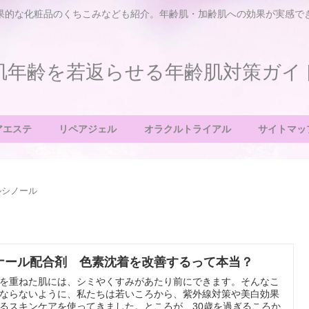
果的な化粧品のくちこみなども紹介。年齢肌・加齢肌への効果が実感で
肌年齢を若返らせる年齢肌対策ガイ
アエステ
リペアジェル
オラクルトライアル
サイトマッ
ルシノール
ナール配合剤 色素沈着を改善するって本当？
を重ねた肌には、シミやくすみがあたり前にできます。そんなこ
ならないように、私たちは若いころから、紫外線対策や美白効果
るスキンケアを使ってきました。ところが、30歳を過ぎるころか