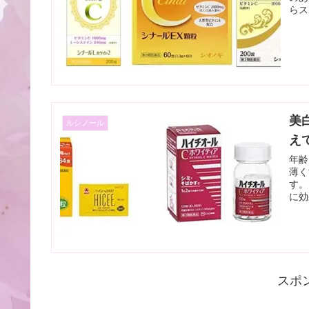
らス
美
ルシノール
え
年齢
薄く
す。
に効
スポ