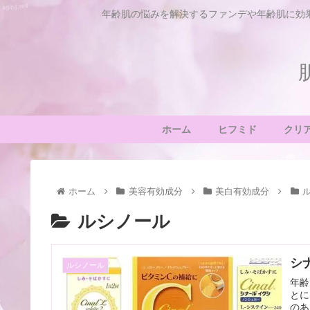
年齢肌の悩みを解決するファンデや年齢肌に効
ホーム
ヒフミド
クリ
ホーム
美容有効成分
美白有効成分
ルシノール
シ
ルシノール
年齢
とに
のあ