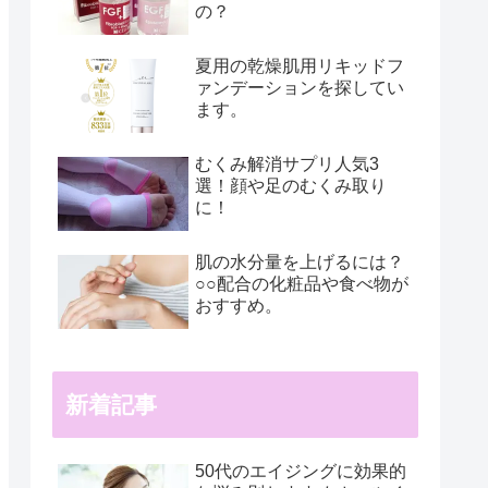
の？
夏用の乾燥肌用リキッドフ
ァンデーションを探してい
ます。
むくみ解消サプリ人気3
選！顔や足のむくみ取り
に！
肌の水分量を上げるには？
○○配合の化粧品や食べ物が
おすすめ。
新着記事
50代のエイジングに効果的