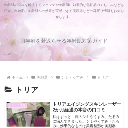
年齢肌の悩みを解決するファンデや年齢肌に効果的な化粧品のくちこみなども
紹介。年齢肌・加齢肌への効果が実感できる美顔器などの耳寄り情報もお知ら
せします。
肌年齢を若返らせる年齢肌対策ガイド
ホーム
美顔器
シミ・くすみ
トリア
トリア
トリアエイジングスキンレーザー
シミ・くすみ
2か月経過の本音の口コミ
私はずっと、顔のシミやくすみ、たるみ
に悩んできました。シミやくすみ・たる
みに効果的なものは美容整形か美顔器で