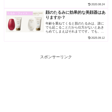
す。美容整形は、価格的にも高いです
2020.08.24
し、美容整形に踏み出す勇気がありませ
んでした。というとあとは美顔器しかあ
顔のたるみに効果的な美顔器はあ
たるみ・フェイスライン
りません。美容整形外科など...
りますか？
年齢を重ねてくると肌のたるみは、誰に
でも起こることだから仕方がないとあき
らめてしまえばそれまでです。でも、同
じ年齢なのにとっても若々しく見える人
2025.09.12
がいます。同窓会などに行ったら妬まし
く思うような人って必ずいるんですよ
ね？女性なら誰でも、いつま...
スポンサーリンク