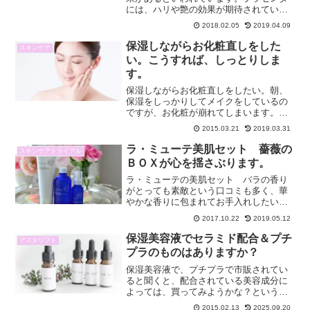
には、ハリや艶の効果が期待されている
ことは誰でも知っています。 プラセンタ
2018.02.05
2019.04.09
って、本当にアンチエイジングに効果的
なの？ プラセンタの含有率はどれくらい
保湿しながらお化粧直しをした
スキンケア
のものを選べばい...
い。こうすれば、しっとりしま
す。
保湿しながらお化粧直しをしたい。朝、
保湿をしっかりしてメイクをしているの
ですが、お化粧が崩れてしまいます。化
粧崩れしにくいファンデーションをつか
2015.03.21
2019.03.31
うと、肌の乾燥が激しく成り、崩れ方も
ひどくなります。特に夏の暑い時期は、
ラ・ミューテ美肌セット 薔薇の
スキンケアトライアル
ベロベロになることもあり...
ＢＯＸが心を揺さぶります。
ラ・ミューテの美肌セット バラの香り
がとっても素敵という口コミも多く、華
やかな香りに包まれてお手入れしたいい
う気持ちが強くなり、ポチとしました。
2017.10.22
2019.05.12
今か今かと持ち焦がれていたので、やっ
と届きました。といっても2～3日ほどで
保湿美容液でセラミド配合＆プチ
アスタリフト
届いたのです。薔薇のB...
プラのものはありますか？
保湿美容液で、プチプラで市販されてい
ると聞くと、配合されている美容成分に
よっては、買ってみようかな？という気
持ちになりますね。保湿にはセラミドが
2015.02.13
2025.09.20