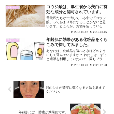
必要です。セラミド配合美容液でプチプ
ラで安心して使える美容液を探してみま
コウジ酸は、厚生省から美白に有
スキンケア
した。あなたに合う美容駅...
効な成分と認可されています。
普段私たちが生活している中で「コウジ
酸」ってあまり耳にすることがないと思
います。ところが、お酒を造っている人
たちの手が白いのはこの「コウジ酸」の
2015.03.12
2019.03.15
働きなのです。お酒造りだけでなくお豆
腐を作っている人たちも手が白いという
年齢肌に効果がある化粧品をくち
スキンケア
ことです。このコウジ酸と...
こみで探してみました。
あなたは、化粧品を選ぶときはどのよう
にして選んでいますか？ わたしは、ずっ
と通販を利用していたので、同じブラン
ドの化粧品ばかり使っていたのですが、
2015.01.20
2023.02.28
化粧品について調べていると石油系のも
のや界面活性剤と使っているものなどは
肌に悪いことがわかって...
顔のシミが確実に薄くなる方法を教えて
ください。
年齢肌には、酵素が効果的です。