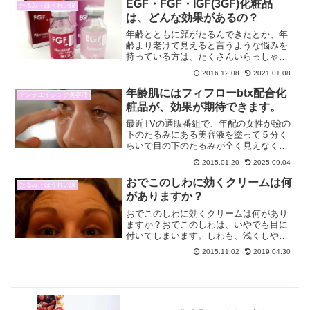
容液は、洗顔の直後に使うブースター美
EGF・FGF・IGF(3GF)化粧品
たるみ・ほうれい線
容液(導入美容液）です。...
は、どんな効果があるの？
年齢とともに顔がたるんできたとか、年
齢より老けて見えると言うような悩みを
持っている方は、たくさんいらっしゃい
ます。EGF・FGF・IGF（３GF)と言う事
2016.12.08
2021.01.08
を聞かれたことがありますか？ EGF・
FGF・IGF(3FG)って、いったい何なの？
年齢肌にはフィフローbtx配合化
アンチエイジング美容液
年...
粧品が、効果が期待できます。
最近TVの通販番組で、年配の女性が瞼の
下のたるみにある美容液を塗って５分く
らいで目の下のたるみが全く見えなくな
るというのが放送されています。 まるで
2015.01.20
2025.09.04
肌の表面が肌の奥から押しあげられたか
のように、たるみがなくなっているので
おでこのしわに効くクリームは何
たるみ・ほうれい線
す。 その番組を見て...
がありますか？
おでこのしわに効くクリームは何があり
ますか？おでこのしわは、いやでも目に
付いてしまいます。しわも、浅くしやす
いしわと浅くしにくいしわに分かれます
2015.11.02
2019.04.30
が、人目につくおでこのしわは、浅くし
にくいしわだと言われています。しわの
原因は乾燥や年齢だと言わ...