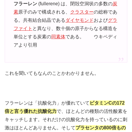
フラーレン
(fullerene) は、閉殻空洞状の多数の
炭
素
原子のみで構成される、
クラスター
の総称であ
る。共有結合結晶である
ダイヤモンド
および
グラ
ファイト
と異なり、数十個の原子からなる構造を
単位とする炭素の
同素体
である。 ウキペディ
アより引用
これを聞いてもなんのことかわかりません。
フラーレンは「抗酸化力」が優れていて
ビタミンCの172
倍と言う優れた抗酸化力
で、ほとんどの種類の活性酸素を
キャッチします。それだけの抗酸化力を持っているのに刺
激はほとんどありません。そして
プラセンタの800倍もの