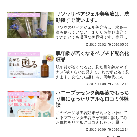
リソウリペアジェル美容液は、洗
アンチエイジング化粧品
顔後すぐ使います。
リソウのリペアジェル美容液は、水を一
滴も使っていない、１００％美容成分で
できたとても濃厚な美容液です。美容専
門家が選んだ美容液ランキングで1位獲得
2016.05.02
2019.05.02
などとても評価が高く、2015年には「国
際優秀品質賞」を受賞しているエイジン
肌年齢が若くなるペプチド配合化
アンチエイジング化粧品
グケア美容液です。...
粧品
肌年齢が若くなると、見た目年齢がマイ
ナス5歳くらいに見えて、おのずと若く見
えます。女性なら誰しも、同年代の人よ
りも若く見られたいと思っています。同
2015.11.08
2020.12.13
窓会があるという知らせがあったりする
と、それはそれは大変です。いつ何があ
ハニープラセンタ美容液でもっち
アンチエイジング化粧品
っても慌てなくて済むよ...
り肌になったリアルな口コミ体験
談
このページは美容効果が高いといわれて
いるプラセンタ美容液を実際に試してみ
た体験をリアルに口コミしたいと思いま
す。試してみた美容液は「ハニープラセ
2016.10.09
2019.12.14
ンタ美容液」です。ハニープラセンタ美