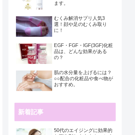
ます。
むくみ解消サプリ人気3
選！顔や足のむくみ取り
に！
EGF・FGF・IGF(3GF)化粧
品は、どんな効果がある
の？
肌の水分量を上げるには？
○○配合の化粧品や食べ物が
おすすめ。
新着記事
50代のエイジングに効果的