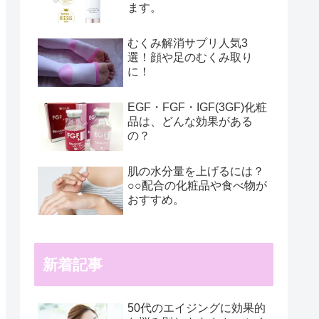
ます。
むくみ解消サプリ人気3
選！顔や足のむくみ取り
に！
EGF・FGF・IGF(3GF)化粧
品は、どんな効果がある
の？
肌の水分量を上げるには？
○○配合の化粧品や食べ物が
おすすめ。
新着記事
50代のエイジングに効果的