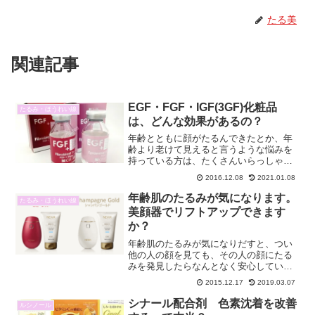
たる美
関連記事
EGF・FGF・IGF(3GF)化粧品
たるみ・ほうれい線
は、どんな効果があるの？
年齢とともに顔がたるんできたとか、年
齢より老けて見えると言うような悩みを
持っている方は、たくさんいらっしゃい
ます。EGF・FGF・IGF（３GF)と言う事
2016.12.08
2021.01.08
を聞かれたことがありますか？ EGF・
FGF・IGF(3FG)って、いったい何なの？
年齢肌のたるみが気になります。
たるみ・ほうれい線
年...
美顔器でリフトアップできます
か？
年齢肌のたるみが気になりだすと、つい
他の人の顔を見ても、その人の顔にたる
みを発見したらなんとなく安心している
情けないわたし。TVで女優さんを見ると
2015.12.17
2019.03.07
流石に見られる仕事だからお顔のライン
が若い頃のままという人も数多く見られ
シナール配合剤 色素沈着を改善
ルシノール
ます。エステや美容医療...