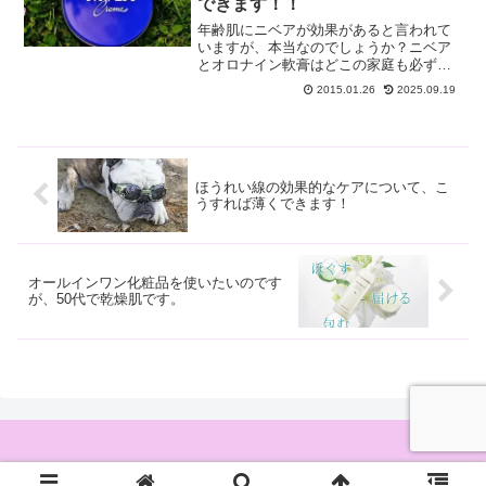
できます！！
年齢肌にニベアが効果があると言われて
いますが、本当なのでしょうか？ニベア
とオロナイン軟膏はどこの家庭も必ず一
つはある家庭の常備薬です。そのニベア
2015.01.26
2025.09.19
が、海外のセレブでは定番のクリームと
言われているクリームと同じような成分
が配合されているので、話...
ほうれい線の効果的なケアについて、こ
うすれば薄くできます！
オールインワン化粧品を使いたいのです
が、50代で乾燥肌です。
© 2014-2026 肌年齢を若返らせる年齢肌対策ガイド.