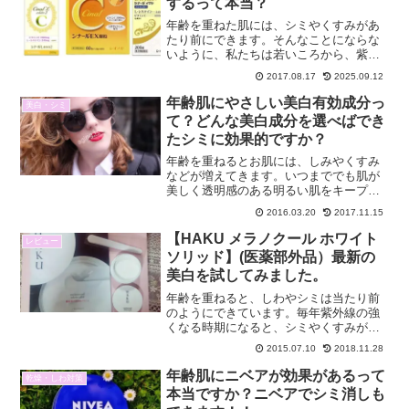
するって本当？
年齢を重ねた肌には、シミやくすみがあ
たり前にできます。そんなことにならな
いように、私たちは若いころから、紫外
線対策や美白効果のあるスキンケアを使
2017.08.17
2025.09.12
ってきました。ところが、30歳を過ぎる
ころからスポット的に美白効果のあるス
年齢肌にやさしい美白有効成分っ
美白・シミ
ポット美白美容液を使っ...
て？どんな美白成分を選べばでき
たシミに効果的ですか？
年齢を重ねるとお肌には、しみやくすみ
などが増えてきます。いつまででも肌が
美しく透明感のある明るい肌をキープし
ていきたいと思うのは、年齢関係なく女
2016.03.20
2017.11.15
性の希望です。しかし、きちんとした美
白成分を知らないとイメージだけで商品
【HAKU メラノクール ホワイト
レビュー
を選ぶこともあります。そ...
ソリッド】(医薬部外品）最新の
美白を試してみました。
年齢を重ねると、しわやシミは当たり前
のようにできています。毎年紫外線の強
くなる時期になると、シミやくすみが気
になります。また、紫外線対策は一年中
2015.07.10
2018.11.28
必要といわれています。今日は、最新の
美白を試した報告をします。今使ってい
年齢肌にニベアが効果があるって
乾燥・しわ対策
る化粧品で綺麗になってい...
本当ですか？ニベアでシミ消しも