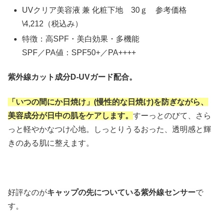
UVクリア美容液 兼 化粧下地 30ｇ 参考価格
\4,212（税込み）
特徴：高SPF・美白効果・多機能
SPF／PA値：SPF50+／PA++++
紫外線カット成分D-UVガード配合。
「いつの間にか日焼け」(慢性的な日焼け)を防ぎながら、
美容成分が日中の肌をケアします。
すーっとのびて、さら
っと軽やかなつけ心地。しっとりうるおった、透明感と輝
きのある肌に整えます。
好評なのが
キャップの先についている紫外線センサー
で
す。