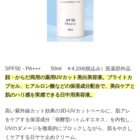
SPF50・PA+++ 50ml ￥4,104(税込み）医薬部外品
顔・からだ両用の薬用UVカット美白美容液。ブライトカ
プセル、ヒアルロン酸などの保湿成分配合で、美白ケアと
肌のハリ感を実感できる日中用美容液。
高い紫外線カット効果の3D-UVカットベールに、肌アレ
をケアする保湿成分「発酵型ハトムギエキス」を内包し、
UVのダメージを徹底的にブロックしながら、肌をやさし
くケアする日ヤケ止めクリーム。