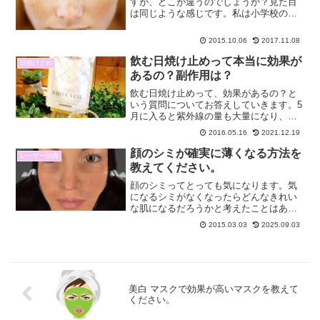
すが、どこが違うのでしょうか？見た目
は同じような感じです。私は小学校の時
の同級生にそばかすが多い子がいまし
た。その子はすごく色々の女の子でした
2015.10.06
2017.11.08
のでソバカスが目立っていました。大人
になるとファンデーションで...
飲む日焼け止めって本当に効果が
日焼けどめ
あるの？副作用は？
飲む日焼け止めって、効果があるの？と
いう質問についてお答えしていきます。5
月に入ると紫外線の量も大量になり、外
に出るときは日焼け止めが手放せなくな
2016.05.16
2021.12.19
ります。ジェルタイプのものなど肌に負
担がかからないものなどが増えてきまし
顔のシミが確実に薄くなる方法を
レーザー治療
たが、日焼け止めで大変...
教えてください。
顔のシミってとっても気になります。気
になるシミがなくなったらどんなきれい
な肌になるだろうかと考えたことはあり
ますか？でも、シミってなかなか薄くな
2015.03.03
2025.09.03
らないのよね～～という方も多いと思い
ます。このページでは顔のシミを薄くす
る方法をお話しします。長...
美白 マスクで効果が高いマスクを教えて
ください。