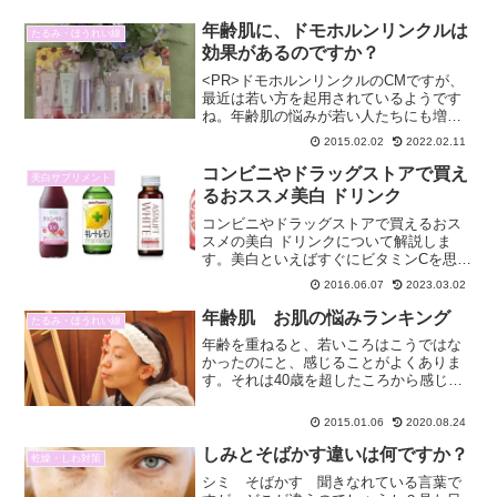
年齢肌に、ドモホルンリンクルは
たるみ・ほうれい線
効果があるのですか？
<PR>ドモホルンリンクルのCMですが、
最近は若い方を起用されているようです
ね。年齢肌の悩みが若い人たちにも増え
てきたのでしょうか？確かに、規則正し
2015.02.02
2022.02.11
い生活習慣というのは若い人にはなかな
か難しいことでしょうね。お勤めしてい
コンビニやドラッグストアで買え
美白サプリメント
ても、主婦でもゆっく...
るおススメ美白 ドリンク
コンビニやドラッグストアで買えるおス
スメの美白 ドリンクについて解説しま
す。美白といえばすぐにビタミンCを思い
浮かべるほど、ビタミンCの美白効果はみ
2016.06.07
2023.03.02
なさんご存知です。コンビニやドラッグ
ストアでも気軽に購入できるビタミンC入
年齢肌 お肌の悩みランキング
たるみ・ほうれい線
りの美白ドリンクが...
年齢を重ねると、若いころはこうではな
かったのにと、感じることがよくありま
す。それは40歳を超したころから感じる
ようになったのではないでしょうか？日
に焼けても、すぐ元に戻っていたのがい
2015.01.06
2020.08.24
つの間にかシミになっていたり、だんだ
ん肌がくすんできたり、...
しみとそばかす違いは何ですか？
乾燥・しわ対策
シミ そばかす 聞きなれている言葉で