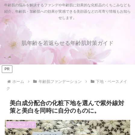
年齢肌の悩みを解決するファンデや年齢肌に効果的な化粧品のくちこみなども
紹介。年齢肌・加齢肌への効果が実感できる美顔器などの耳寄り情報もお知ら
せします。
肌年齢を若返らせる年齢肌対策ガイド
PR
ホーム
年齢肌ファンデーション
下地・ベースメイ
ク
美白成分配合の化粧下地を選んで紫外線対
策と美白を同時に自分のものに。
下地・ベースメイク