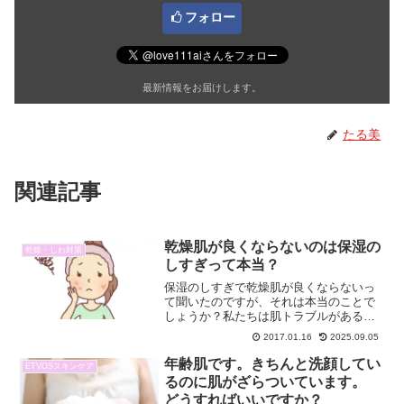
フォロー
最新情報をお届けします。
たる美
関連記事
乾燥肌が良くならないのは保湿の
乾燥・しわ対策
しすぎって本当？
保湿のしすぎで乾燥肌が良くならないっ
て聞いたのですが、それは本当のことで
しょうか？私たちは肌トラブルがある場
合は、まず第一に保湿を考えてきまし
2017.01.16
2025.09.05
た。それは、保湿が足りないことが原因
でいろいろな肌トラブルが起きているか
年齢肌です。きちんと洗顔してい
ETVOSスキンケア
らです。極端な話、お肌の保...
るのに肌がざらついています。
どうすればいいですか？