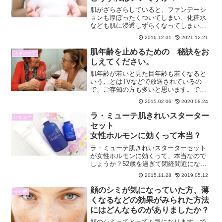
肌がざらざらしていると、ファンデーシ
ョンも厚ぼったくついてしまい、化粧水
なども肌に浸透しずらくなってしまいま
す。コンクリートのようなお肌のことで
2016.12.01
2021.12.21
す。肌に透明感がなくなり、くすんでし
まい余計に老けて見られるようになりま
肌年齢を止めるための 秘訣をお
スキンケア
す。朝と夜きちんと洗顔し...
しえてください。
肌年齢が若いと見た目年齢も若くなると
いうことはTVなどで放送されているの
で、ご存知の方も多いと思います。で
も、いったいどうやって肌年齢を若くす
2015.02.06
2020.08.24
ればいいのか、ご存知ですか？もう50代
後半にもなると、美容成分配合のスキン
ラ・ミューテ肌きれいスターター
レビュー
ケアだけでは、自分の肌の...
セット
女性ホルモンに効くって本当？
ラ・ミューテ肌きれいスターターセット
が女性ホルモンに効くって、本当なので
しょうか？52歳を過ぎて閉経間近になっ
た時に、ホルモンのバランスが崩れ顔中
2015.11.28
2019.05.12
吹き出物ができてしまいました。とても
汚く、外に出るのも恥ずかしいくらい嫌
顔のシミが気になっていた方、薄
その他
でした。あるときにラ・...
くなるなどの効果がみられた方法
にはどんなものがありましたか？
顔のシミってとっても気になります。で