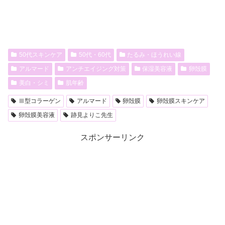
50代スキンケア
50代・60代
たるみ・ほうれい線
アルマード
アンチエイジング対策
保湿美容液
卵殻膜
美白・シミ
肌年齢
Ⅲ型コラーゲン
アルマード
卵殻膜
卵殻膜スキンケア
卵殻膜美容液
跡見よりこ先生
スポンサーリンク