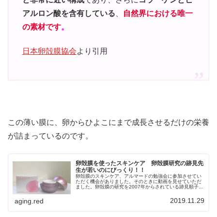
アルロン酸を含有している
、
自然界における唯一
の素材です
。
日本卵殻膜協会
より引用
この薄い膜に、卵からひよこにまで成長させるだけの栄養
が詰まっているのです。
卵殻膜を使ったスキンケア 卵殻膜研究の跡見先
生が若いのにびっくり！！
卵殻膜のスキンケア、アルマードの勉強会に参加させてい
ただく機会がありました。そのときに動画を見せていただ
ました。卵殻膜の研究を2007年からされている跡見順子
(あとみ よりこ）先生です。パッと見たとき、私は50代後
半から60代前半の先生かな...
2019.11.29
aging.red