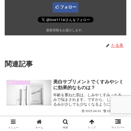
フォロー
最新情報をお届けします。
たる美
関連記事
美白サプリメントでくすみやシミ
美白サプリメント
に効果的なものは？
年齢を重ねた肌は、しみやくすみ・たる
みで悩まされます。ですから、しわやた
るみが少しでも少なくなるように美容成
分配合のスキンケアを使って毎日お手入
2015.04.01
2020.04.06
れをしています。しかし、スキンケアだ
けでは、今の状態を維持するのが精いっ
bisaki ローション(化粧水）につ
bisaki
ぱいだと感じています。や...
いて
メニュー
ホーム
検索
トップ
サイドバー