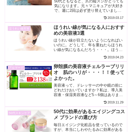
50代ともなると、爪の縦スジがとっても
気になります。元々マニキュアが大好き
で、週に2回は必ず塗り替えていまし
た。除光液を使うと真っ白になって、爪
2019.03.17
が乾燥しているのが分かっていました。
それとともに、爪自体が弱々しくなって
ほうれい線が気になる人におすす
ほうれい線対策
きたのです。除光液を使っ...
めの美容液3選
ほうれい線が目立たないようになればい
いのに。どうして、年を重ねたらほうれ
い線が気になるんだろう・・・。ほうれ
い線がなくなると、ずいぶん若々しく見
2019.04.23
えるようになります。「そんな事、今さ
ら言われなくってもわかってるわ。」と
卵殻膜の美容液チェルラーブリリ
アルマード
いわれそうですね？ほうれ...
オ 肌のハリが・・・！！使って
よかった。
美容液って、ドレッサーの中や鏡の前に
どれだけおいていますか？私は、導入美
容液・保湿美容液など5～6個はありま
す。でも、美容液って中身はほとんど変
2019.11.29
わらないと思いますが、卵殻膜ってどん
な効果があるのでしょうか？卵殻膜っ
50代に効果があるエイジングコス
50代スキンケア
て？卵殻膜はタマゴの殻の内...
メ ブランドの選び方
毎日エイジング化粧品を使っているので
すが、本当にしわやたるみに効果がある