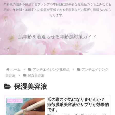
年齢肌の悩みを解決するファンデや年齢肌に効果的な化粧品のくちこみなども
紹介。年齢肌・加齢肌への効果が実感できる美顔器などの耳寄り情報もお知ら
せします。
肌年齢を若返らせる年齢肌対策ガイド
ホーム
アンチエイジング化粧品
アンチエイジング
美容液
保湿美容液
保湿美容液
爪の縦スジ気になりませんか？
50代・60代
卵殻膜爪美容液やサプリが効果的
です。