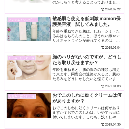
のかしら？と考えることってありません
か？たるみに効果的と思って使っている
2020.02.22
のに、何年たっても効果を実感できない
という事ありませんか？私は、しわは少
敏感肌も使える低刺激 mamori保
アンチエイジング美容液
ないのですが、顔のしみと...
護美容液 試してみました。
年齢を重ねてきた肌は、しわ・シミ・た
るみはもちろんのこと、ほうれい線やマ
リオネットラインが表れてくるのは、ご
く当然のことです。ごく当然のことです
2018.09.04
が、とても気になってしまいます。気に
なるので毎日お手入れは、欠かしていま
顔のハリがないのですが、どうし
たるみ・ほうれい線
せんが、ほうれい線などは...
たら取り戻せますか？
年齢を重ねると、肌の悩みの種類も増え
て来ます。同窓会の連絡が来ると、肌の
たるみをどうにかしたいと慌てていませ
んか？慌てて、ヒアルロンをしわの部分
2021.01.03
に打っていませんか？ 顔のハリを、取り
戻すにはどうしたらいいですか？ たるみ
おでこのしわに効くクリームは何
たるみ・ほうれい線
を解消する方法を教え...
がありますか？
おでこのしわに効くクリームは何があり
ますか？おでこのしわは、いやでも目に
付いてしまいます。しわも、浅くしやす
いしわと浅くしにくいしわに分かれます
2019.04.30
が、人目につくおでこのしわは、浅くし