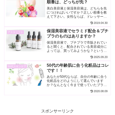
順番は、どっちが先？
美白美容液と保湿美容液は、どちらを先
につければいいですか？正しい順番を教
えて下さい。女性ならば、ドレッサーの
前に美容液が1～2本ぐらいはあると思い
2019.04.30
ます。その美容液はどういう多種類の美
容液ですか？きちんと正しい順番でつけ
保湿美容液でセラミド配合＆プチ
アスタリフト
ていますか？美容液は、...
プラのものはありますか？
保湿美容液で、プチプラで市販されてい
ると聞くと、配合されている美容成分に
よっては、買ってみようかな？という気
持ちになりますね。保湿にはセラミドが
2025.09.20
必要です。セラミド配合美容液でプチプ
ラで安心して使える美容液を探してみま
50代の年齢肌に合う化粧品はコレ
50代スキンケア
した。あなたに合う美容駅...
です！！
あなたが50代ならば、自分の年齢に合う
化粧品をどのようにして選んでいます
か？なんとなく今まで使っていたブラン
ドだからとか、ランキングを見て決めて
2020.08.09
いませんか？年齢を重ねていくと肌も変
化し、その変化に対応する化粧品を選ば
ないと、ご自分の悩みにが...
スポンサーリンク