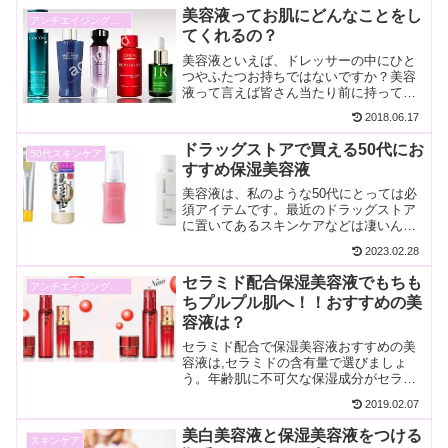
にくいしわだと言われています。しわの
美容液ってお肌にどんなことをし
アンチエイジング美容液
原因は乾燥や年齢だと言わ...
てくれるの？
美容液といえば、ドレッサーの中にひと
つやふたつお持ちではないですか？美容
液って言えば皆さん当たり前に持ってま
すが、本当に目的を持って使っています
2018.06.17
か？今日は当たり前のように使っている
美容液のことをわかりやすくお話しして
ドラッグストアで買える50代にお
50代スキンケア
みたいと思います。美容液...
すすめ保湿美容液
美容液は、私のような50代にとっては必
須アイテムです。最近のドラッグストア
に置いてあるスキンケアなどは凄いんで
すよ。お値段はお手頃なのに高品質なの
2023.02.28
です。美容液は、毎日使って肌の老化を
防ぎたいものなので、プチプラで高品質
セラミド配合保湿美容液でもちも
アンチエイジング美容液
な美容液をたっぷり使っ...
ちプルプル肌へ！！おすすめの美
容液は？
セラミド配合で保湿美容液おすすめの美
容液は,セラミドの含有量で選びましょ
う。年齢肌に不可欠な保湿成分がセラミ
ドです。セラミドはいろんな種類があり
2019.02.07
ますので、お肌にいいセラミドに注意し
て化粧品を選びましょう。ほとんど効果
美白美容液と保湿美容液をつける
スキンケア
が実感できないセラミドも...