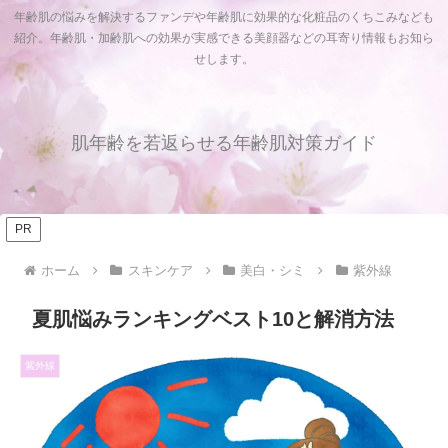
年齢肌の悩みを解決するファンデや年齢肌に効果的な化粧品のくちこみなども
紹介。年齢肌・加齢肌への効果が実感できる美顔器などの耳寄り情報もお知ら
せします。
肌年齢を若返らせる年齢肌対策ガイド
PR
ホーム
スキンケア
美白・シミ
紫外線
夏肌悩みランキングベスト10と解消方法
紫外線