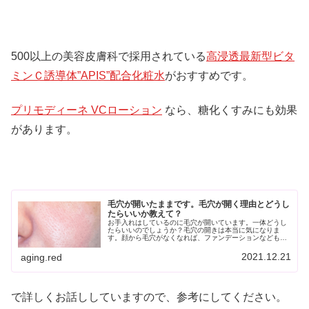
500以上の美容皮膚科で採用されている
高浸透最新型ビタ
ミンＣ誘導体”APIS”配合化粧水
がおすすめです。
プリモディーネ VCローション
なら、糖化くすみにも効果
があります。
毛穴が開いたままです。毛穴が開く理由とどうし
たらいいか教えて？
お手入れはしているのに毛穴が開いています。一体どうし
たらいいのでしょうか？毛穴の開きは本当に気になりま
す。顔から毛穴がなくなれば、ファンデーションなども毛
穴落ちしないで、ツルンとした仕上がりのつるつるスベス
ベになるのにと思った事ってないです...
2021.12.21
aging.red
で詳しくお話ししていますので、参考にしてください。