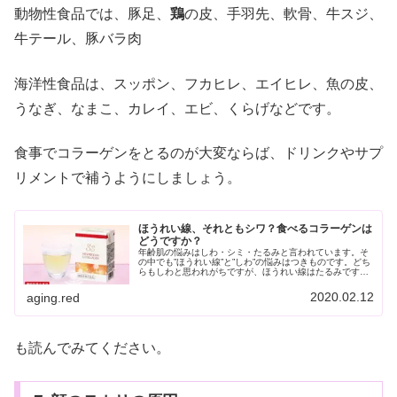
動物性食品では、豚足、
鶏
の皮、手羽先、軟骨、牛スジ、
牛テール、豚バラ肉
海洋性食品は、スッポン、フカヒレ、エイヒレ、魚の皮、
うなぎ、なまこ、カレイ、エビ、くらげなどです。
食事でコラーゲンをとるのが大変ならば、ドリンクやサプ
リメントで補うようにしましょう。
ほうれい線、それともシワ？食べるコラーゲンは
どうですか？
年齢肌の悩みはしわ・シミ・たるみと言われています。そ
の中でも”ほうれい線”と”しわ”の悩みはつきものです。どち
らもしわと思われがちですが、ほうれい線はたるみです。
ほうれい線としわ どちらが老けて見えるのでしょうか？
今更、どっちでもいいじゃん...
2020.02.12
aging.red
も読んでみてください。